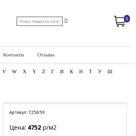
0
Контакты
Отзывы
V
W
X
Y
Z
Г
И
К
Н
Т
У
Ш
725659
Артикул:
Цена:
4752
р/м2