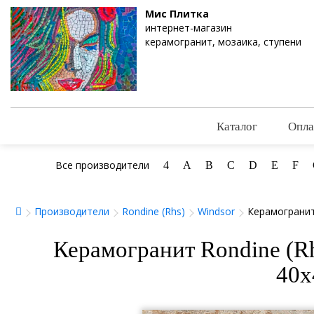
Мис Плитка
интернет-магазин
керамогранит, мозаика, ступени
Каталог
Опла
Все производители
4
A
B
C
D
E
F
Производители
Rondine (Rhs)
Windsor
Керамогранит 
Керамогранит Rondine (Rh
40х