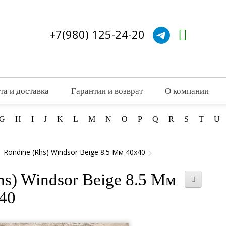
+7(980) 125-24-20
та и доставка
Гарантии и возврат
О компании
G
H
I
J
K
L
M
N
O
P
Q
R
S
T
U
Rondine (Rhs) Windsor Beige 8.5 Мм 40х40
s) Windsor Beige 8.5 Мм
40