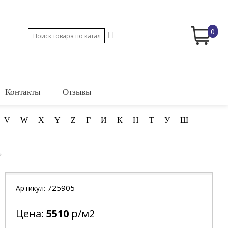
0
Контакты
Отзывы
V
W
X
Y
Z
Г
И
К
Н
Т
У
Ш
725905
Артикул:
Цена:
5510
р/м2