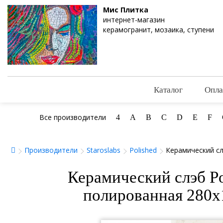
Мис Плитка
интернет-магазин
керамогранит, мозаика, ступени
Каталог
Опла
Все производители
4
A
B
C
D
E
F
Производители
Staroslabs
Polished
Керамический сл
Керамический слэб Po
полированная 280x1