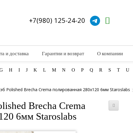
+7(980) 125-24-20
та и доставка
Гарантии и возврат
О компании
G
H
I
J
K
L
M
N
O
P
Q
R
S
T
U
эб Polished Brecha Crema полированная 280x120 6мм Staroslabs
lished Brecha Crema
20 6мм Staroslabs