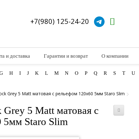
+7(980) 125-24-20
та и доставка
Гарантии и возврат
О компании
G
H
I
J
K
L
M
N
O
P
Q
R
S
T
U
ock Grey 5 Matt матовая с рельефом 120x60 5мм Staro Slim
 Grey 5 Matt матовая с
 5мм Staro Slim