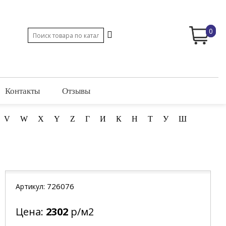
0
Контакты
Отзывы
V
W
X
Y
Z
Г
И
К
Н
Т
У
Ш
726076
Артикул:
Цена:
2302
р/м2