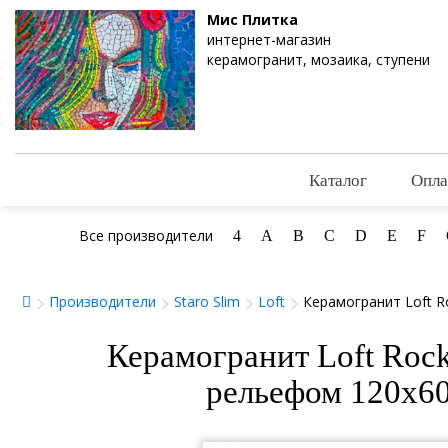
Мис Плитка
интернет-магазин
керамогранит, мозаика, ступени
Каталог
Опла
Все производители
4
A
B
C
D
E
F
Производители
Staro Slim
Loft
Керамогранит Loft R
Керамогранит Loft Rock
рельефом 120x60