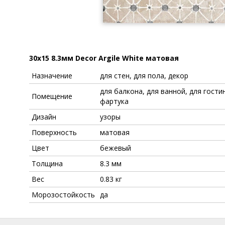
30x15 8.3мм Decor Argile White матовая
Назначение
для стен, для пола, декор
для балкона, для ванной, для гостин
Помещение
фартука
Дизайн
узоры
Поверхность
матовая
Цвет
бежевый
Толщина
8.3 мм
Вес
0.83 кг
Морозостойкость
да