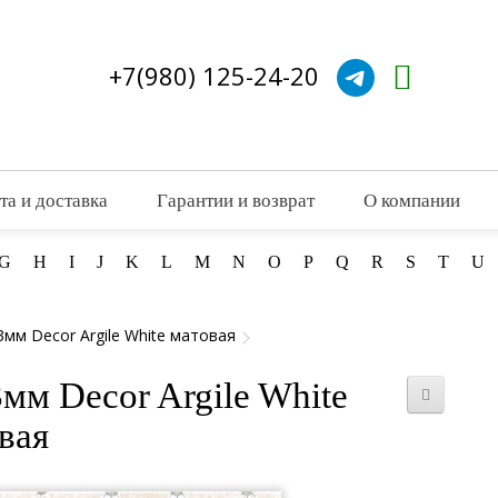
+7(980) 125-24-20
та и доставка
Гарантии и возврат
О компании
G
H
I
J
K
L
M
N
O
P
Q
R
S
T
U
3мм Decor Argile White матовая
мм Decor Argile White
вая