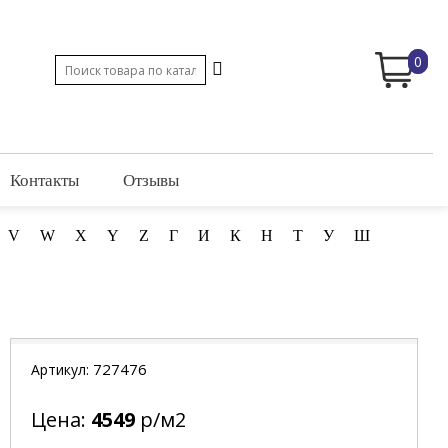
0
Контакты
Отзывы
V
W
X
Y
Z
Г
И
К
Н
Т
У
Ш
727476
Артикул:
Цена:
4549
р/м2