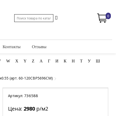
0
Контакты
Отзывы
V
W
X
Y
Z
А
Г
И
К
Н
Т
У
Ш
x0.55 (арт. 60-120CBP5696CM)
736588
Артикул:
Цена:
2980
р/м2