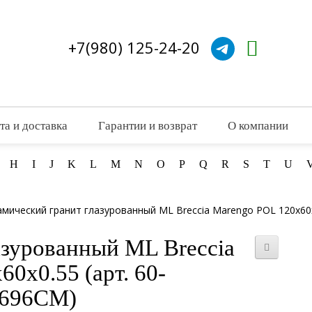
+7(980) 125-24-20
та и доставка
Гарантии и возврат
О компании
H
I
J
K
L
M
N
O
P
Q
R
S
T
U
мический гранит глазурованный ML Breccia Marengo POL 120x60
азурованный ML Breccia
0x0.55 (арт. 60-
696CM)