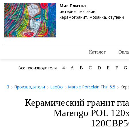
Мис Плитка
интернет-магазин
керамогранит, мозаика, ступени
Каталог
Опла
Все производители
4
A
B
C
D
E
F
G
Производители
LeeDo
Marble Porcelain Thin 5.5
Кера
Керамический гранит гл
Marengo POL 120x6
120CBP5