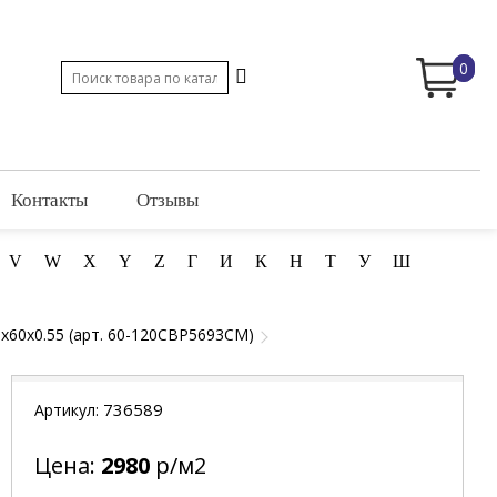
0
Контакты
Отзывы
V
W
X
Y
Z
Г
И
К
Н
Т
У
Ш
0x60x0.55 (арт. 60-120CBP5693CM)
736589
Артикул:
Цена:
2980
р/м2