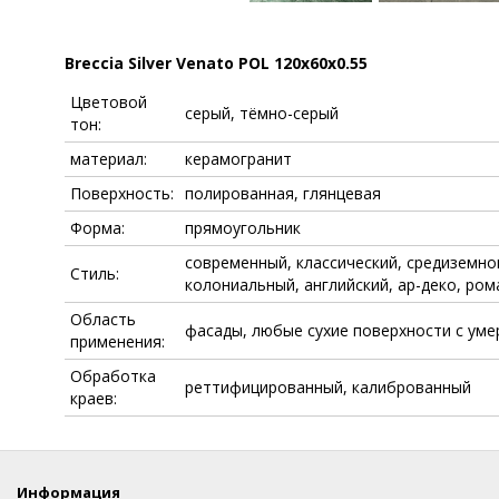
Breccia Silver Venato POL 120x60x0.55
Цветовой
серый, тёмно-серый
тон:
материал:
керамогранит
Поверхность:
полированная, глянцевая
Форма:
прямоугольник
современный, классический, средиземно
Стиль:
колониальный, английский, ар-деко, ром
Область
фасады, любые сухие поверхности с ум
применения:
Обработка
реттифицированный, калиброванный
краев:
Информация