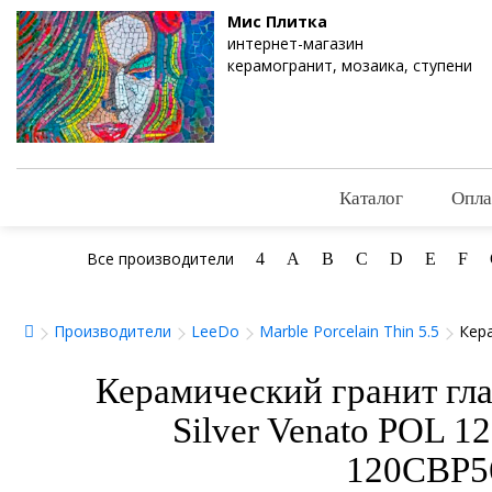
Мис Плитка
интернет-магазин
керамогранит, мозаика, ступени
Каталог
Опла
Все производители
4
A
B
C
D
E
F
Производители
LeeDo
Marble Porcelain Thin 5.5
Кера
Керамический гранит гл
Silver Venato POL 12
120CBP5