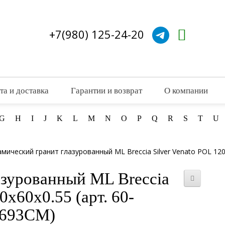
+7(980) 125-24-20
та и доставка
Гарантии и возврат
О компании
G
H
I
J
K
L
M
N
O
P
Q
R
S
T
U
мический гранит глазурованный ML Breccia Silver Venato POL 12
азурованный ML Breccia
0x60x0.55 (арт. 60-
693CM)