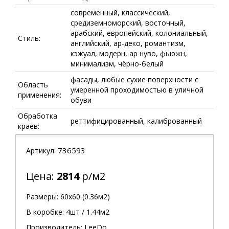
современный, классический,
средиземноморский, восточный,
арабский, европейский, колониальный,
Стиль:
английский, ар-деко, романтизм,
кэжуал, модерн, ар нуво, фьюжн,
минимализм, чёрно-белый
фасады, любые сухие поверхности с
Область
умеренной проходимостью в уличной
применения:
обуви
Обработка
реттифицированный, калиброванный
краев:
736593
Артикул:
Цена:
2814
р/м2
Размеры: 60х60 (0.36м2)
В коробке: 4шт / 1.44м2
Производитель:
LeeDo