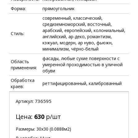
Форма:
прямоугольник
современный, классический,
средиземноморский, восточный,
арабский, европейский, колониальный,
Стиль:
английский, ар-деко, романтизм,
кэжуал, модерн, ар нуво, фьюжн,
минимализм, чёрно-белый
фасады, любые сухие поверхности с
Область
умеренной проходимостью в уличной
применения:
обуви
Обработка
реттифицированный, калиброванный
краев:
736595
Артикул:
Цена:
630
р/шт
Размеры: 30х30 (0.0888м2)