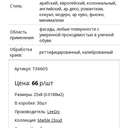
арабский, европейский, колониальный,
Стиль:
английский, ар-деко, романтизм,
кэжуал, модерн, ар нуво, фьюжн,
минимализм
фасады, любые поверхности с
Область
умеренной проходимостью в уличной
применения:
обуви
Обработка
реттифицированный, калиброванный
краев:
736605
Артикул:
Цена:
66
р/шт
Размеры: 25х8 (0.0188м2)
В коробке: 30шт
Производитель:
LeeDo
Коллекция:
Marble Cloud