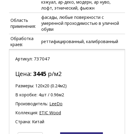
кэжуал, ар-деко, модерн, ар нуво,
лофт, этнический, фьюжн
фасады, любые поверхности с
Область
умеренной проходимостью в уличной
применения:
обуви
Обработка
реттифицированный, калиброванный
краев:
737047
Артикул:
Цена:
3445
р/м2
Размеры: 120х20 (0.24м2)
В коробке: 4шт / 0.96м2
Производитель:
LeeDo
Коллекция:
ETIC Wood
Страна: Китай