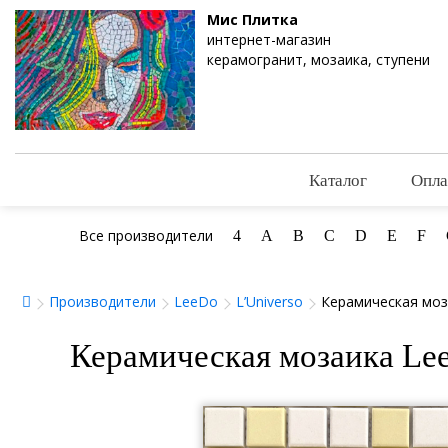
Мис Плитка
интернет-магазин
керамогранит, мозаика, ступени
Каталог
Опла
Все производители
4
A
B
C
D
E
F
Производители
LeeDo
L’Universo
Керамическая моз
Керамическая мозаика Lee