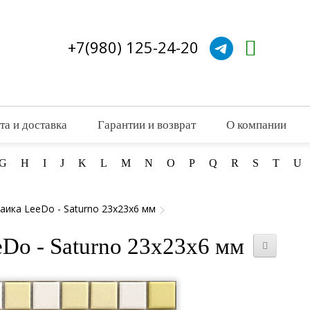
+7(980) 125-24-20
та и доставка
Гарантии и возврат
О компании
G
H
I
J
K
L
M
N
O
P
Q
R
S
T
U
аика LeeDo - Saturno 23x23x6 мм
Do - Saturno 23x23x6 мм