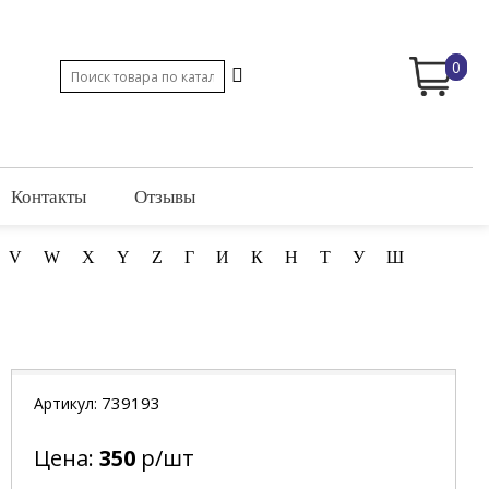
0
Контакты
Отзывы
V
W
X
Y
Z
Г
И
К
Н
Т
У
Ш
739193
Артикул:
Цена:
350
р/шт