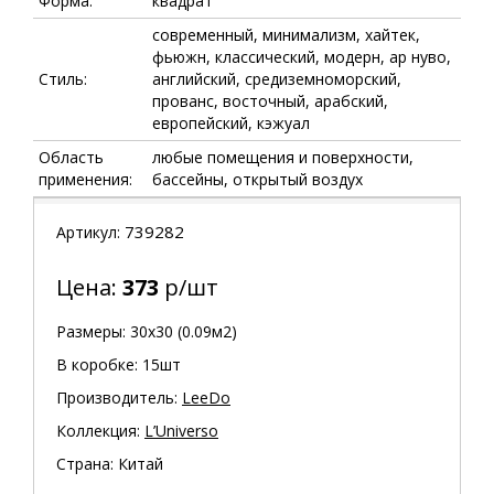
Форма:
квадрат
современный, минимализм, хайтек,
фьюжн, классический, модерн, ар нуво,
Стиль:
английский, средиземноморский,
прованс, восточный, арабский,
европейский, кэжуал
Область
любые помещения и поверхности,
применения:
бассейны, открытый воздух
739282
Артикул:
Цена:
373
р/шт
Размеры: 30х30 (0.09м2)
В коробке: 15шт
Производитель:
LeeDo
Коллекция:
L’Universo
Страна: Китай