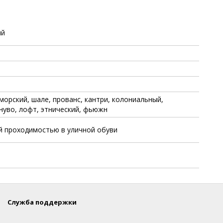
ый
морский, шале, прованс, кантри, колониальный,
 нуво, лофт, этнический, фьюжн
й проходимостью в уличной обуви
Служба поддержки