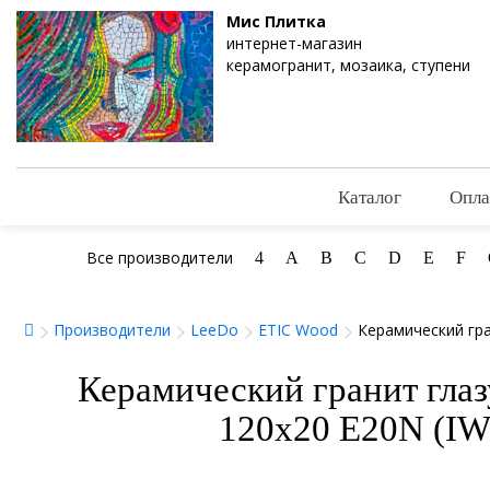
Мис Плитка
интернет-магазин
керамогранит, мозаика, ступени
Каталог
Опла
Все производители
4
A
B
C
D
E
F
Производители
LeeDo
ETIC Wood
Керамический гра
Керамический гранит глаз
120x20 E20N (I