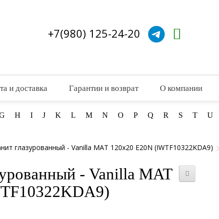
+7(980) 125-24-20
та и доставка
Гарантии и возврат
О компании
G
H
I
J
K
L
M
N
O
P
Q
R
S
T
U
нит глазурованный - Vanilla MAT 120x20 E20N (IWTF10322KDA9)
урованный - Vanilla MAT
WTF10322KDA9)