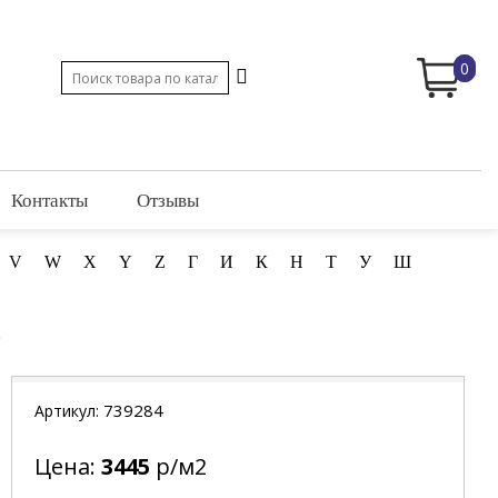
0
Контакты
Отзывы
V
W
X
Y
Z
Г
И
К
Н
Т
У
Ш
739284
Артикул:
Цена:
3445
р/м2